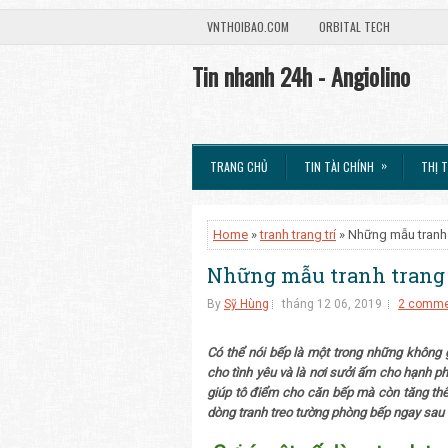
VNTHOIBAO.COM
ORBITAL TECH
Tin nhanh 24h - Angiolino
»
TRANG CHỦ
TIN TÀI CHÍNH
THỊ 
Home
»
tranh trang trí
» Những mẫu tranh 
Những mẫu tranh trang t
By
Sỹ Hùng
tháng 12 06, 2019
2 comme
Có thể nói bếp là một trong những không g
cho tình yêu và là nơi sưởi ấm cho hạnh 
giúp tô điểm cho căn bếp mà còn tăng th
dòng tranh treo tường phòng bếp ngay sau 