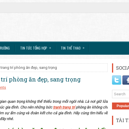
»
»
TRƯỜNG
TIN TỨC TỔNG HỢP
TIN THỂ THAO
SOCI
trang trí phòng ăn đẹp, sang trọng
rí phòng ăn đẹp, sang trọng
nts
ian quan trọng không thể thiếu trong mỗi ngôi nhà. Là nơi giữ lửa
Popula
phúc gia đình. Cho nên những bức
tranh trang trí
phòng ăn không chỉ
êm sự ấm cúng và đoàn kết cho cả gia đình. Hãy cùng tìm hiểu về
đây nhé.
TÀI 