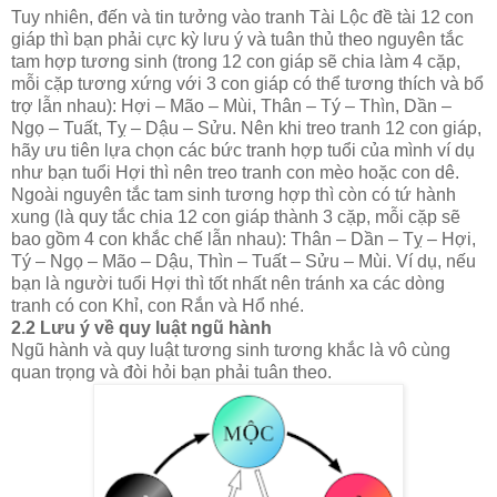
Tuy nhiên, đến và tin tưởng vào tranh Tài Lộc đề tài 12 con
giáp thì bạn phải cực kỳ lưu ý và tuân thủ theo nguyên tắc
tam hợp tương sinh (trong 12 con giáp sẽ chia làm 4 cặp,
mỗi cặp tương xứng với 3 con giáp có thể tương thích và bổ
trợ lẫn nhau): Hợi – Mão – Mùi, Thân – Tý – Thìn, Dần –
Ngọ – Tuất, Tỵ – Dậu – Sửu. Nên khi treo tranh 12 con giáp,
hãy ưu tiên lựa chọn các bức tranh hợp tuổi của mình ví dụ
như bạn tuổi Hợi thì nên treo tranh con mèo hoặc con dê.
Ngoài nguyên tắc tam sinh tương hợp thì còn có tứ hành
xung (là quy tắc chia 12 con giáp thành 3 cặp, mỗi cặp sẽ
bao gồm 4 con khắc chế lẫn nhau): Thân – Dần – Tỵ – Hợi,
Tý – Ngọ – Mão – Dậu, Thìn – Tuất – Sửu – Mùi. Ví dụ, nếu
bạn là người tuổi Hợi thì tốt nhất nên tránh xa các dòng
tranh có con Khỉ, con Rắn và Hổ nhé.
2.2 Lưu ý về quy luật ngũ hành
Ngũ hành và quy luật tương sinh tương khắc là vô cùng
quan trọng và đòi hỏi bạn phải tuân theo.