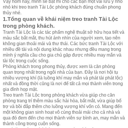
Vậy hôm nay, mình sẽ bật mí cho các bạn một vài lưu ý nho
nhỏ khi treo tranh Tài Lộc phòng khách đúng chuẩn phong
thủy nhé.
1.Tổng quan về khái niệm treo tranh Tài Lộc
trong phòng khách.
Tranh Tài Lộc là các tác phẩm nghệ thuật sở hữu họa tiết và
màu sắc bắt mắt, thu hút ánh nhìn của người xem, tạo nên
không gian thoải mái và thư thái. Các bức tranh Tài Lộc với
nhiều đề tài và nội dung khác nhau nhưng đều mang trong
mình ý nghĩa cầu cho gia chủ gặp được nhiều may mắn và
tài lộc trong cuộc sống.
Phòng khách trong phong thủy, được xem là căn phòng
quan trọng nhất trong ngôi nhà của bạn. Đây là nơi hội tụ
nhiều vượng khí (là luồng khí may mắn và phát tài phát lộc)
nhất và đồng thời cũng là nơi để tất cả mọi thành viên trong
gia đình họp mặt.
Treo tranh Tài Lộc trong phòng khách vừa giúp cho căn
phòng trang trí thêm màu sắc hài hòa, bắt mắt, vừa giúp bổ
trợ và bồi đắp thêm cho luồng vượng khí vốn có. Mang đến
một không gian sinh hoạt vô cùng thoải mái cho cả nhà và
qua đó đem đến cho mọi thành viên sự bình an, may mắn và
thành công trong cuộn sống.