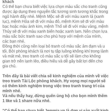
khách
Có thể bạn chưa biết việc lựa chọn màu sắc cho tranh cũng
được áp dụng theo nguyên tắc tương sinh tương khắc trong
ngũ hành đấy nhé. Mệnh Mộc sẽ đi với màu xanh lá (xanh
lục), mệnh Hỏa sẽ đi với màu đỏ, mệnh Kim sẽ đi với màu
bạc hoặc màu ánh kim, mệnh Thổ sẽ đi với màu vàng, mệnh
Thủy sẽ đi với màu xanh biển hoặc xanh lam. Nên chọn lựa
màu sắc bức tranh sao cho phù hợp với mệnh của mình,
các bạn nhé.
Đồng thời cũng nên loại bỏ tranh có màu sắc ảm đạm và u
tối. Bởi phòng khách là nơi tụ tập luồng không khí trong lành
và mát mẻ, treo tranh có màu sắc u tối sẽ làm cho không
gian trở nên lạnh lẽo, điều hiêu và dễ gây bất lợi đến cho
gia chủ.
Trên đây là bài viết chia sẽ kinh nghiệm của mình về việc
treo tranh Tài Lộc phòng khách. Hy vọng mọi người sẽ
có thêm kinh nghiệm trong việc treo tranh trang trí của
mình nhé.
Và nếu thấy hay, đừng quên ủng hộ cho bọn mình thêm
1 like và 1 share nữa nhé.
"Có thể bạn chưa biết
Jemmia.vn là đơn vị sản xuất kinh