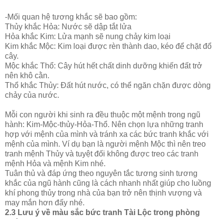
-Mối quan hệ tương khắc sẽ bao gồm:
Thủy khắc Hỏa: Nước sẽ dập tắt lửa
Hỏa khắc Kim: Lửa mạnh sẽ nung chảy kim loại
Kim khắc Mộc: Kim loại được rèn thành dao, kéo để chặt đổ
cây.
Mộc khắc Thổ: Cây hút hết chất dinh dưỡng khiến đất trở
nên khô cằn.
Thổ khắc Thủy: Đất hút nước, có thể ngăn chặn được dòng
chảy của nước.
Mỗi con người khi sinh ra đều thuộc một mệnh trong ngũ
hành: Kim-Mộc-thủy-Hỏa-Thổ. Nên chọn lựa những tranh
hợp với mệnh của mình và tránh xa các bức tranh khắc với
mệnh của mình. Ví dụ bạn là người mệnh Mộc thì nên treo
tranh mệnh Thủy và tuyệt đối không được treo các tranh
mệnh Hỏa và mệnh Kim nhé.
Tuân thủ và đáp ứng theo nguyên tắc tương sinh tương
khắc của ngũ hành cũng là cách nhanh nhất giúp cho luồng
khí phong thủy trong nhà của bạn trở nên thịnh vượng và
may mắn hơn đấy nhé.
2.3 Lưu ý về màu sắc bức tranh Tài Lộc trong phòng