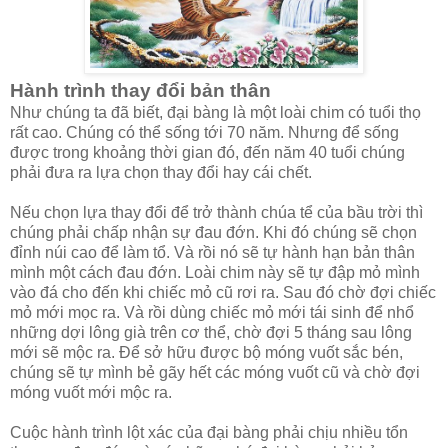
Hành trình thay đổi bản thân
Như chúng ta đã biết, đại bàng là một loài chim có tuổi thọ
rất cao. Chúng có thể sống tới 70 năm. Nhưng để sống
được trong khoảng thời gian đó, đến năm 40 tuổi chúng
phải đưa ra lựa chọn thay đổi hay cái chết.
Nếu chọn lựa thay đổi để trở thành chúa tể của bầu trời thì
chúng phải chấp nhận sự đau đớn. Khi đó chúng sẽ chọn
đỉnh núi cao để làm tổ. Và rồi nó sẽ tự hành hạn bản thân
mình một cách đau đớn. Loài chim này sẽ tự đập mỏ mình
vào đá cho đến khi chiếc mỏ cũ rơi ra. Sau đó chờ đợi chiếc
mỏ mới mọc ra. Và rồi dùng chiếc mỏ mới tái sinh để nhổ
những dợi lông già trên cơ thể, chờ đợi 5 tháng sau lông
mới sẽ mộc ra. Để sở hữu được bộ móng vuốt sắc bén,
chúng sẽ tự mình bẻ gãy hết các móng vuốt cũ và chờ đợi
móng vuốt mới mộc ra.
Cuộc hành trình lột xác của đại bàng phải chịu nhiều tổn