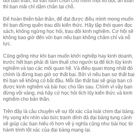
đổi bản thân, và vẫn luôn chọn cho mình một vỏ bọc an toàn
thì bạn mãi chỉ dậm chân tại chỗ.
Để hoàn thiện bản thân, để đạt được điều mình mong muốn
thì bạn đừng quên trau dồi kiến thức. Hãy tập thói quen đọc
sách, không ngừng học hỏi, trau dồi kinh nghiệm. Cơ hội sẽ
không bao giờ đến với bạn nếu bạn không chăm chỉ và nỗ
lực.
Cũng giống như khi bạn muốn khởi nghiệp hay kinh doanh,
trước hết bạn phải đi làm thuê cho người ta để tích lũy kinh
nghiệm và tạo các mối quan hệ. Và điều quan trọng nhất đó
chính là đừng bao giờ sợ thất bại. Bởi vì nếu bạn sợ thất bại
thì bạn sẽ không có bắt đầu. Mỗi lần thất bại sẽ giúp bạn có
được kinh nghiệm và bài học cho lần sau. Chính vì vậy bạn
đừng vội vàng, mà hãy cứ học hỏi tích lũy kiến thức và kinh
nghiệm cho bản thân.
Trên đây là câu chuyện về sự lột xác của loài chim đại bàng.
Hy vọng khi nhìn vào bức tranh đính đá đại bàng tung cánh
sẽ giúp các bạn hiểu rõ hơn về ý nghĩa cũng như bài học từ
hành trình lột xác của đại bàng mang lại.