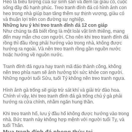
Heo là biểu tượng của sự sinh sản và đem lại giàu có, cuộc
sống đầy đủ hạnh phúc. Treo tranh đính đá có hình ảnh con
heo trong nhà giúp bạn tăng thêm sự thịnh vượng, giàu có
và thuận lợi trên con đường sự nghiệp.
Những lưu ý khi treo tranh đính đá 12 con giáp
Như chúng ta đã biết rồng là một loài vật linh thiêng, mang
đến may mắn cho con người. Cho nên khi treo tranh đính đá
rồng thì đầu rồng phải hướng vào trong nhà, không được
hướng ra ngoài. Và nên treo tranh rồng gần nguồn nước
hoặc hướng về nguồn nước.
Tranh đính đá ngựa hay tranh mã đáo thành công, không
nên treo phía nam sẽ ảnh hưởng tới sức khỏe con người.
Những người tuổi Sửu, tuổi Tý không nên treo tranh ngựa.
Hình ảnh gà trống sẽ giúp trừ sát khí và giải trừ đào hoa.
Chính vì vậy, khi treo tranh đính đá gà trống chú ý gà phải
hướng ra cửa chính, nhằm ngăn hung thần.
Khi treo tranh hổ, lưu ý đầu hổ không được hướng vào trong
nhà. Bức tranh này không hợp mệnh với người tuổi Tỵ, và
tuổi Thân.
Mua tranh đính đá phong thủy tại