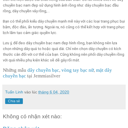
chuyền bạc nam đẹp sử dụng hình ảnh rồng như: dây chuyền bạc đầu
rồng, dây chuyền vảy rồng,...
Bạn có thể phối kiểu dây chuyền mạnh mẽ này với các loại trang phục bụi
bặm, độc đáo, ấn tượng. Ngoài ra, nó cũng có thể kết hợp với trang phục
lịch lãm tạo cảm giác quyền lực.
Lưu ý, để đeo dây chuyền bạc nam đẹp hình rồng, bạn không nên lựa
chọn những dây quá to hoặc quá dài. Chỉ nên chọn dây chuyền có kích
thước cân đối với cơ thể của bạn. Cũng không nên phối dây chuyền rồng
với quá nhiều phụ kiện khác sẽ dễ gây rối mắt.
Những mẫu
dây chuyền bạc
,
vòng tay bạc nữ
,
mặt dây
chuyền bạc
tại Jemmiasilver
Tuấn Linh
vào lúc
tháng 6 04, 2020
Chia sẻ
Không có nhận xét nào: