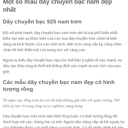
Một số mẫu dây chuyền bạc nam đẹp
nhất
Dây chuyền bạc 925 nam trơn
Đối với phái mạnh, dây chuyền bạc nam trơn vẫn là loại phổ biến nhất.
Điều tạo nên sự khác biệt của các loại dây chuyền trơn chính là hình
dáng và kích thước của các mắt xích. Mắt xích càng cầu kỳ, càng chắc
chắn thì tính thẩm mỹ của trang sức sẽ càng cao.
Ngoài ra, kiểu dây chuyền bạc này còn thể hiện ý nghĩa về sức mạnh, sự
dẻo dai. Đây cũng là thiết kế khẳng định sức mạnh và sức hút của nam
giới.
Các mẫu dây chuyền bạc nam đẹp có hình
tượng rồng
Từ ngàn xưa, rồng luôn là con vật linh thiêng gắn liền với quân vương. Thể
hiện uy lực vô song cùng sự uy nghiêm, trang trọng.
Dây chuyền bạc mắt xích nam hình rồng hoặc có hình tượng rồng rất
thích hợp với các chàng trai cá tính. Ngoài việc nâng cấp vẻ bề ngoài, họ
còn thể hiện được cái chất riêng của bản thân. Có rất nhiều thiết kế dây