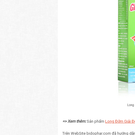
Long 
=> Xem thêm:
Sản phẩm
Long Đởm Giải Đ
Trên WebSite bidophar.com đã hướng dẫn r