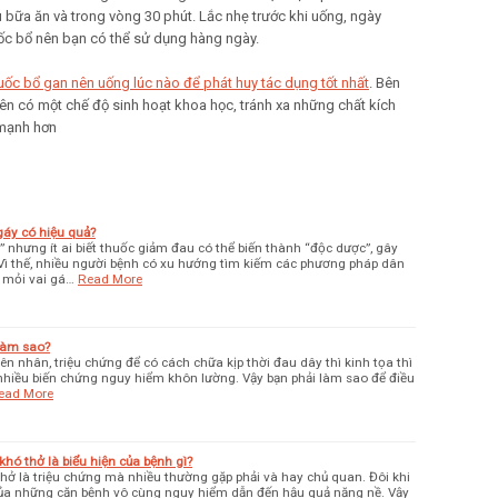
ữa ăn và trong vòng 30 phút. Lắc nhẹ trước khi uống, ngày
huốc bổ nên bạn có thể sử dụng hàng ngày.
huốc bổ gan nên uống lúc nào để phát huy tác dụng tốt nhất
. Bên
n có một chế độ sinh hoạt khoa học, tránh xa những chất kích
 mạnh hơn
áy có hiệu quả?
” nhưng ít ai biết thuốc giảm đau có thể biến thành “độc dược”, gây
 Vì thế, nhiều người bệnh có xu hướng tìm kiếm các phương pháp dân
 mỏi vai gá…
Read More
 làm sao?
 nhân, triệu chứng để có cách chữa kịp thời đau dây thì kinh tọa thì
nhiều biến chứng nguy hiểm khôn lường. Vậy bạn phải làm sao để điều
ead More
khó thở là biểu hiện của bệnh gì?
ở là triệu chứng mà nhiều thường gặp phải và hay chủ quan. Đôi khi
 của những căn bệnh vô cùng nguy hiểm dẫn đến hậu quả nặng nề. Vậy