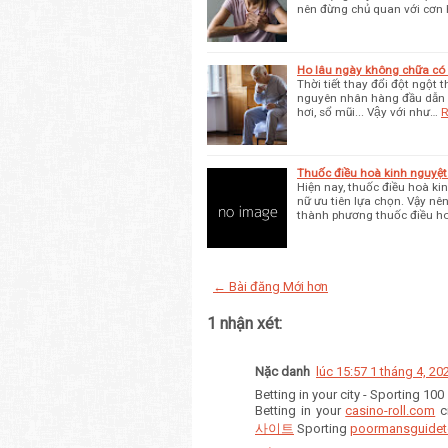
nên đừng chủ quan với cơn
Ho lâu ngày không chữa có
Thời tiết thay đổi đột ngột t
nguyên nhân hàng đầu dẫn 
hơi, sổ mũi... Vậy với như…
R
Thuốc điều hoà kinh nguyệt
Hiện nay, thuốc điều hoà ki
nữ ưu tiên lựa chọn. Vậy nê
thành phương thuốc điều h
← Bài đăng Mới hơn
1 nhận xét:
Nặc danh
lúc 15:57 1 tháng 4, 20
Betting in your city - Sporting 100
Betting in your
casino-roll.com
c
사이트
Sporting
poormansguidet