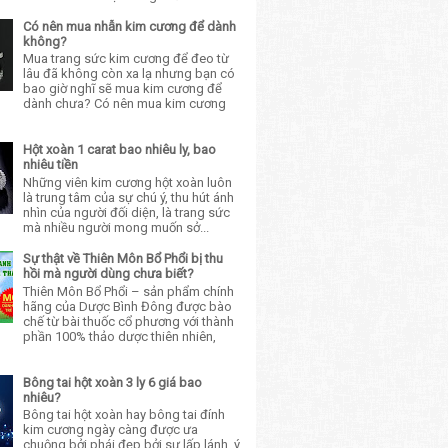
Có nên mua nhẫn kim cương để dành
không?
Mua trang sức kim cương để đeo từ
lâu đã không còn xa lạ nhưng bạn có
bao giờ nghĩ sẽ mua kim cương để
dành chưa? Có nên mua kim cương
Hột xoàn 1 carat bao nhiêu ly, bao
nhiêu tiền
Những viên kim cương hột xoàn luôn
là trung tâm của sự chú ý, thu hút ánh
nhìn của người đối diện, là trang sức
mà nhiều người mong muốn sở...
Sự thật về Thiên Môn Bổ Phổi bị thu
hồi mà người dùng chưa biết?
Thiên Môn Bổ Phổi – sản phẩm chính
hãng của Dược Bình Đông được bào
chế từ bài thuốc cổ phương với thành
phần 100% thảo dược thiên nhiên,
Bông tai hột xoàn 3 ly 6 giá bao
nhiêu?
Bông tai hột xoàn hay bông tai đính
kim cương ngày càng được ưa
chuộng bởi phái đẹp bởi sự lấp lánh, ý