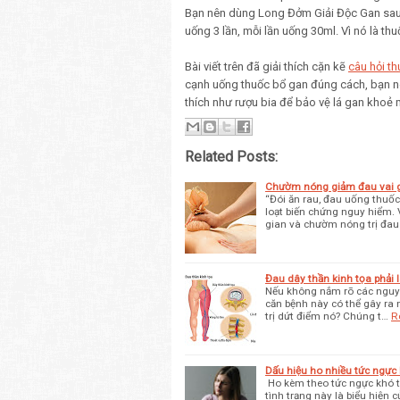
Bạn nên dùng Long Đởm Giải Độc Gan sau b
uống 3 lần, mỗi lần uống 30ml. Vì nó là t
Bài viết trên đã giải thích cặn kẽ
câu hỏi t
cạnh uống thuốc bổ gan đúng cách, bạn nê
thích như rượu bia để bảo vệ lá gan khoẻ
Related Posts:
Chườm nóng giảm đau vai g
“Đói ăn rau, đau uống thuốc
loạt biến chứng nguy hiểm.
gian và chườm nóng trị đau
Đau dây thần kinh tọa phải
Nếu không nắm rõ các nguyên
căn bệnh này có thể gây ra 
trị dứt điểm nó? Chúng t…
R
Dấu hiệu ho nhiều tức ngực 
Ho kèm theo tức ngực khó th
tình trạng này là biểu hiện