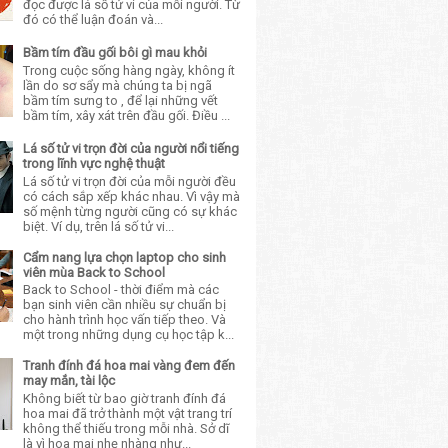
đọc được lá số tử vi của mỗi người. Từ
đó có thể luận đoán và...
Bầm tím đầu gối bôi gì mau khỏi
Trong cuộc sống hàng ngày, không ít
lần do sơ sẩy mà chúng ta bị ngã
bầm tím sưng to , để lại những vết
bầm tím, xây xát trên đầu gối. Điều ...
Lá số tử vi trọn đời của người nổi tiếng
trong lĩnh vực nghệ thuật
Lá số tử vi trọn đời của mỗi người đều
có cách sắp xếp khác nhau. Vì vậy mà
số mệnh từng người cũng có sự khác
biệt. Ví dụ, trên lá số tử vi...
Cẩm nang lựa chọn laptop cho sinh
viên mùa Back to School
Back to School - thời điểm mà các
bạn sinh viên cần nhiều sự chuẩn bị
cho hành trình học vấn tiếp theo. Và
một trong những dụng cụ học tập k...
Tranh đính đá hoa mai vàng đem đến
may mắn, tài lộc
Không biết từ bao giờ tranh đính đá
hoa mai đã trở thành một vật trang trí
không thể thiếu trong mỗi nhà. Sở dĩ
là vì hoa mai nhẹ nhàng như...