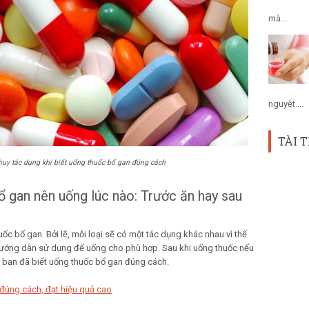
mà...
nguyệt....
TÀI 
huy tác dụng khi biết uống thuốc bổ gan đúng cách
bổ gan nên uống lúc nào: Trước ăn hay sau
ốc bổ gan. Bởi lẽ, mỗi loại sẽ có một tác dụng khác nhau vì thế
hướng dẫn sử dụng để uống cho phù hợp. Sau khi uống thuốc nếu
 bạn đã biết uống thuốc bổ gan đúng cách.
 đúng cách, đạt hiệu quả cao