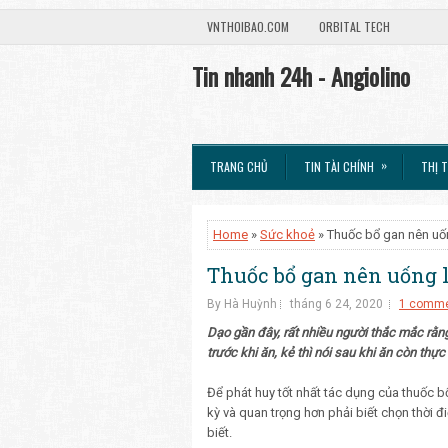
VNTHOIBAO.COM
ORBITAL TECH
Tin nhanh 24h - Angiolino
»
TRANG CHỦ
TIN TÀI CHÍNH
THỊ 
Home
»
Sức khoẻ
» Thuốc bổ gan nên uốn
Thuốc bổ gan nên uống l
By Hà Huỳnh
tháng 6 24, 2020
1 comm
Dạo gần đây, rất nhiều người thắc mắc rằ
trước khi ăn, kẻ thì nói sau khi ăn còn thực
Để phát huy tốt nhất tác dụng của thuốc b
kỳ và quan trọng hơn phải biết chọn thời 
biết.