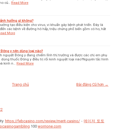
 ho củ…
Read More
 ảnh hưởng gì không?
hường tạo điều kiện cho virus, vi khuẩn gây bệnh phát triển. Đây là
đến các bệnh về đường hô hấp, triệu chứng phổ biến gồm có ho, hắt
ead More
 Đông y nên dùng loại nào?
nh nguyệt Đông y đang chiếm lĩnh thị trường và được các chị em phụ
n dùng thuốc Đông y điều trị rối kinh nguyệt loại nào?Nguyên tắc hình
oà kinh n…
Read More
Trang chủ
Bài đăng Cũ hơn →
22
ity
https://febcasino.com/review/merit-casino/
-
메이저 토토
ocasinogambling
100
worrione.com