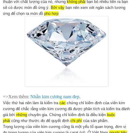
thuận với chất lượng của nó, nhưng
không phải
bạn bỏ nhiều tiền ra bạn
sẽ có được món đồ ứng ý.
Bởi vậy
bạn nên xem xét ngân sách tương
ứng để chọn ra món đồ
phù hợp
=>Xem thêm:
Nhẫn kim cương nam đep
.
Việc thứ hai nên làm là kiểm tra
các
chứng chỉ kiểm định của viên kim
cương để chắc rằng viên kim cương đã được phân tích và kiểm tra đánh
giá bởi
những
chuyên gia. Chứng chỉ kiểm định là điều kiện
buộc
phải
cũng như thước đo để quyết định
chi phí
của sản phẩm.
Trọng lượng của viên kim cương cũng là một yếu tố quan trọng, đơn vị
đo trọng lượng của viên kim cương là carat (ct). Ở Việt Nam
người tiêu