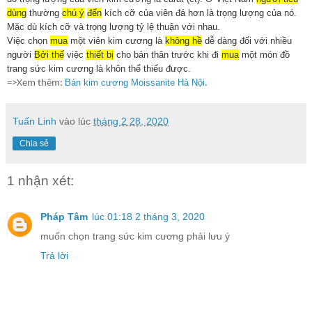
dùng
thường
chú ý
đến
kích cỡ của viên đá hơn là trọng lượng của nó.
Mặc dù kích cỡ và trọng lượng tỷ lệ thuận với nhau.
Việc chọn
mua
một viên kim cương là
không hề
dễ dàng đối với nhiều
người
Bởi thế
việc
thiết bị
cho bản thân trước khi đi
mua
một món đồ
trang sức kim cương là khôn thể thiếu được.
Bán kim cương Moissanite Hà Nội
=>Xem thêm:
.
Tuấn Linh
vào lúc
tháng 2 28, 2020
Chia sẻ
1 nhận xét:
Pháp Tâm
lúc 01:18 2 tháng 3, 2020
muốn chọn trang sức kim cương phải lưu ý
Trả lời