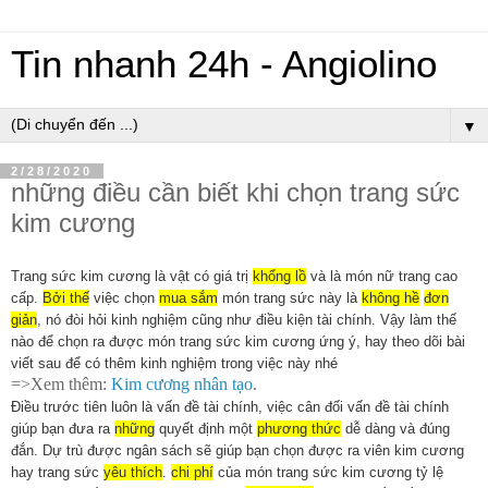
Tin nhanh 24h - Angiolino
▼
2/28/2020
những điều cần biết khi chọn trang sức
kim cương
Trang sức kim cương là vật có giá trị
khổng lồ
và là món nữ trang cao
cấp.
Bởi thế
việc chọn
mua sắm
món trang sức này là
không hề
đơn
giản
, nó đòi hỏi kinh nghiệm cũng như điều kiện tài chính. Vậy làm thế
nào để chọn ra được món trang sức kim cương ứng ý, hay theo dõi bài
viết sau để có thêm kinh nghiệm trong việc này nhé
=>Xem thêm:
Kim cương nhân tạo
.
Điều trước tiên luôn là vấn đề tài chính, việc cân đối vấn đề tài chính
giúp bạn đưa ra
những
quyết định một
phương thức
dễ dàng và đúng
đắn. Dự trù được ngân sách sẽ giúp bạn chọn được ra viên kim cương
hay trang sức
yêu thích
.
chi phí
của món trang sức kim cương tỷ lệ